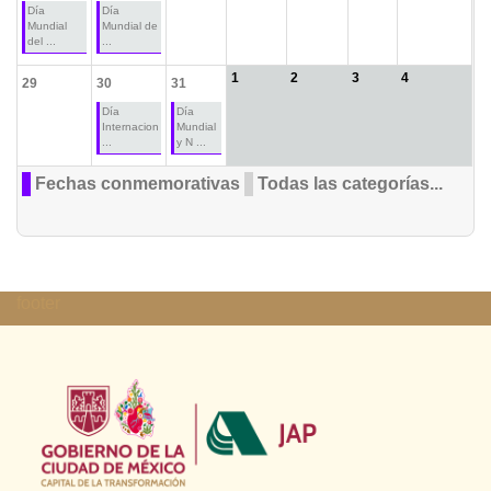
Día
Día
Mundial
Mundial de
del ...
...
1
2
3
4
29
30
31
Día
Día
Internacion
Mundial
...
y N ...
Fechas conmemorativas
Todas las categorías...
footer