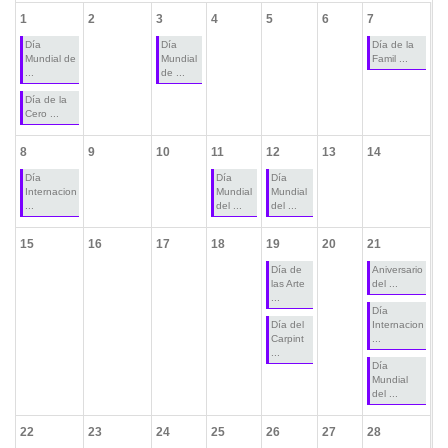
1
2
3
4
5
6
7
Día
Día
Día de la
Mundial de
Mundial
Famil ...
...
de ...
Día de la
Cero ...
8
9
10
11
12
13
14
Día
Día
Día
Internacion
Mundial
Mundial
...
del ...
del ...
15
16
17
18
19
20
21
Día de
Aniversario
las Arte
del ...
...
Día
Día del
Internacion
Carpint
...
...
Día
Mundial
del ...
22
23
24
25
26
27
28