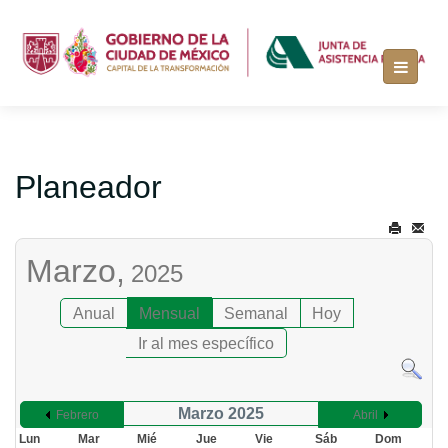
Planeador
Marzo,
2025
Anual
Mensual
Semanal
Hoy
Ir al mes específico
Marzo 2025
Febrero
Abril
Lun
Mar
Mié
Jue
Vie
Sáb
Dom